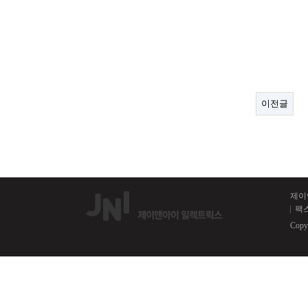
이전글
제이
팩스
Copy