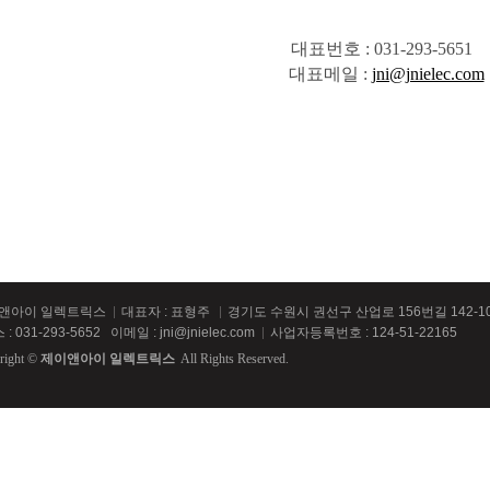
대표번호 : 031-293-5651
​
대표메일 :
jni@jnielec.com
앤아이 일렉트릭스
대표자 : 표형주
경기도 수원시 권선구 산업로 156번길 142-1
 : 031-293-5652
이메일 : jni@jnielec.com
사업자등록번호 : 124-51-22165
right ©
제이앤아이 일렉트릭스
All Rights Reserved.