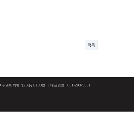
목록
0 수원벤처밸리2 A동 B103호
대표번호 : 031-293-5651